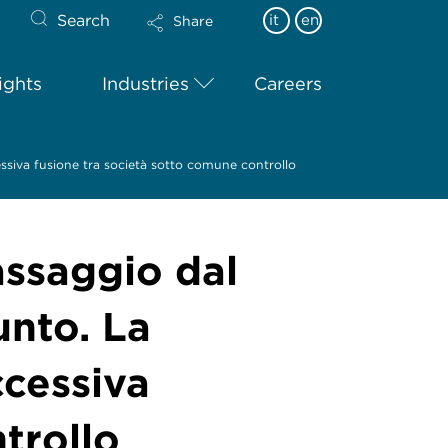
Search
it
en
Share
ights
Industries
Careers
ccessiva fusione tra società sotto comune controllo
passaggio dal
unto. La
ccessiva
trollo