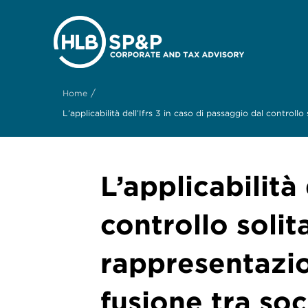
/
Home
L’applicabilità dell’Ifrs 3 in caso di passaggio dal control
L’applicabilità
controllo solit
rappresentazio
fusione tra so