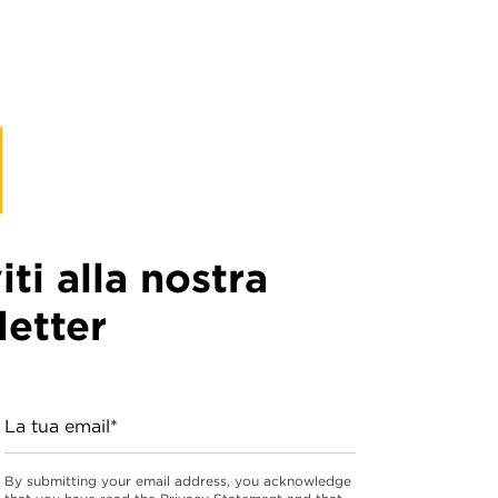
viti alla nostra
etter
La tua email*
By submitting your email address, you acknowledge