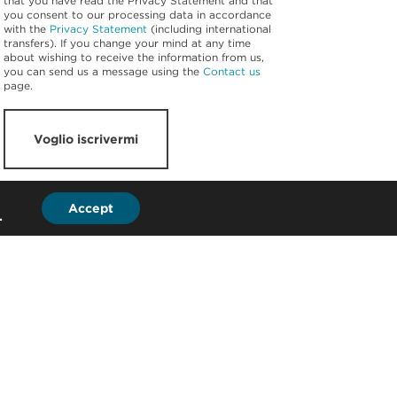
that you have read the Privacy Statement and that
you consent to our processing data in accordance
with the
Privacy Statement
(including international
transfers). If you change your mind at any time
about wishing to receive the information from us,
you can send us a message using the
Contact us
page.
Voglio iscrivermi
Accept
.