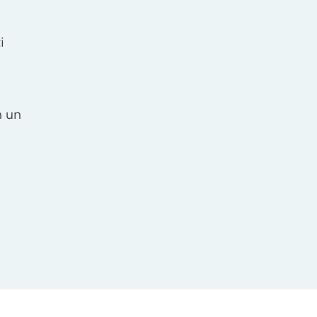
i
n un