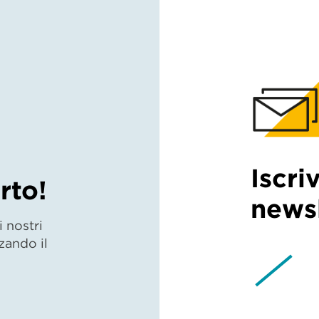
Iscri
rto!
newsl
 nostri
zando il