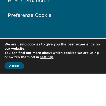
HLB International
Preferenze Cookie
We are using cookies to give you the best experience on
Via Conservatorio, 17
20122 Milano –
Italia
our website.
You can find out more about which cookies we are using
T +39 02 76 01 81 28
or switch them off in
settings
.
Accept
F +39 02 76 01 88 80
office@hlb-spep.com