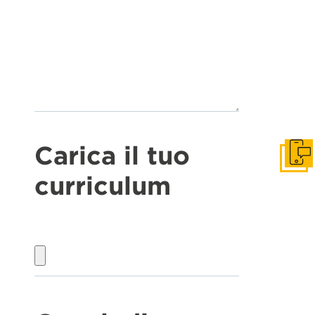
Carica il tuo
Get I
curriculum