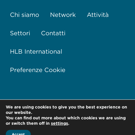
Chi siamo
Network
Attività
Settori
Contatti
HLB International
Preferenze Cookie
We are using cookies to give you the best experience on
Via Conservatorio, 17
20122 Milano –
Italia
our website.
You can find out more about which cookies we are using
T +39 02 76 01 81 28
or switch them off in
settings
.
Accept