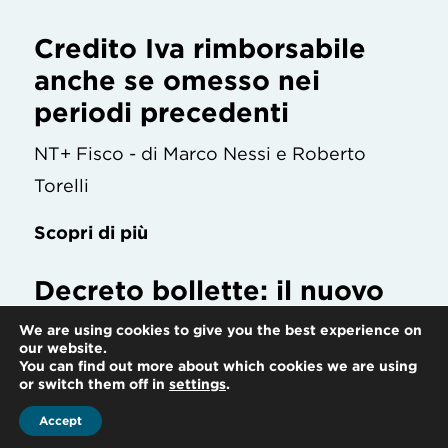
Credito Iva rimborsabile
anche se omesso nei
periodi precedenti
NT+ Fisco - di Marco Nessi e Roberto
Torelli
Scopri di più
Decreto bollette: il nuovo
bonus ricerca e sviluppo
We are using cookies to give you the best experience on
per le start-up
our website.
You can find out more about which cookies we are using
or switch them off in
settings
.
Quotidiano Più - di Marco Nessi
Accept
Scopri di più