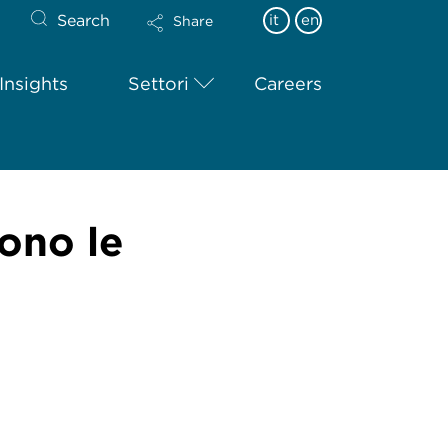
Search
it
en
Share
Insights
Settori
Careers
ono le