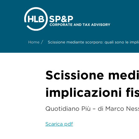
/
Home
Scissione mediante scorporo: quali sono le implic
Scissione medi
implicazioni fis
Quotidiano Più – di Marco Nes
Scarica pdf