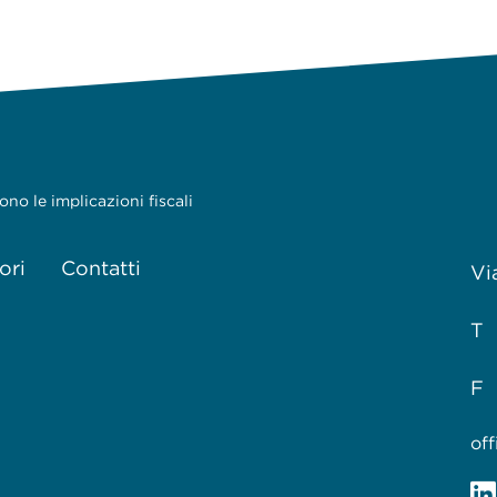
no le implicazioni fiscali
ori
Contatti
Vi
T 
F 
of