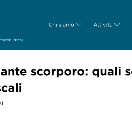
Chi siamo
Attività
azioni fiscali
ante scorporo: quali s
cali
si