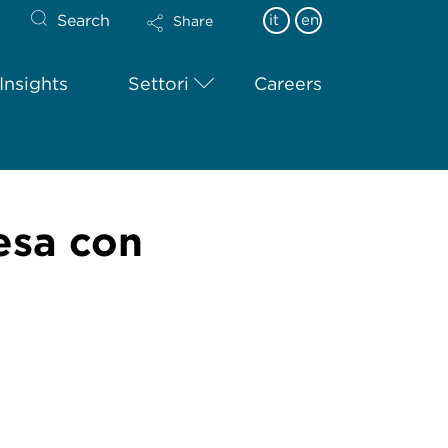
Search
it
en
Share
Insights
Settori
Careers
esa con