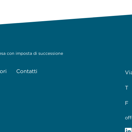
resa con imposta di successione
ori
Contatti
Vi
T 
F 
of