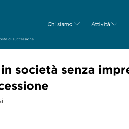
Chi siamo
Attività
osta di successione
 in società senza impr
cessione
si