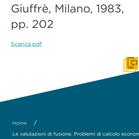
Giuffrè, Milano, 1983,
pp. 202
Scarica pdf
Get I
/
Home
Le valutazioni di fusione. Problemi di calcolo econo