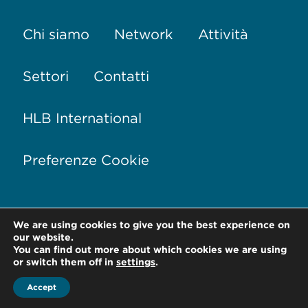
Chi siamo
Network
Attività
Settori
Contatti
HLB International
Preferenze Cookie
We are using cookies to give you the best experience on
our website.
Via Conservatorio, 17
20122 Milano –
Italia
You can find out more about which cookies we are using
or switch them off in
settings
.
T +39 02 76 01 81 28
Accept