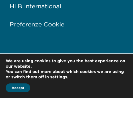
HLB International
Preferenze Cookie
We are using cookies to give you the best experience on
Via Conservatorio, 17
20122 Milano –
Italia
our website.
You can find out more about which cookies we are using
T +39 02 76 01 81 28
or switch them off in
settings
.
Accept
F +39 02 76 01 88 80
office@hlb-spep.com