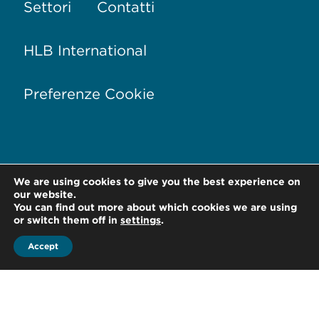
Settori
Contatti
HLB International
Preferenze Cookie
We are using cookies to give you the best experience on
Via Conservatorio, 17
20122 Milano –
Italia
our website.
You can find out more about which cookies we are using
T +39 02 76 01 81 28
or switch them off in
settings
.
Accept
F +39 02 76 01 88 80
office@hlb-spep.com